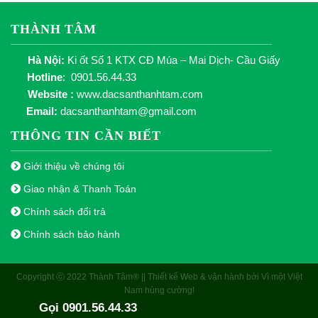
THÀNH TÂM
Hà Nội:
Ki ốt Số 1 KTX CĐ Múa – Mai Dịch- Cầu Giấy
Hotline
: 0901.56.44.33
Website :
www.dacsanthanhtam.com
Email:
dacsanthanhtam@gmail.com
THÔNG TIN CẦN BIẾT
Giới thiệu về chúng tôi
Giao nhận & Thanh Toán
Chính sách đổi trả
Chính sách bảo hành
Copyright ⓒ 2022 Thành Tâm® || Thiết kế Web & vận hành bởi Vì một Việt
Nam hùng cường!
Gọi 0901.56.44.33