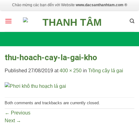
Skip
Chào mừng các bạn đến với Website
www.dacsanthanhtam.com ®
to
content
thu-hoach-cay-la-gai-kho
Published
27/08/2019
at
400 × 250
in
Trồng cây lá gai
Both comments and trackbacks are currently closed.
←
Previous
Next
→