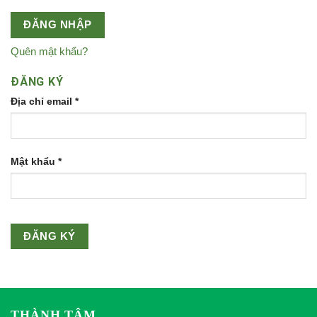
ĐĂNG NHẬP
Quên mật khẩu?
ĐĂNG KÝ
Địa chỉ email
*
Mật khẩu
*
ĐĂNG KÝ
THÀNH TÂM