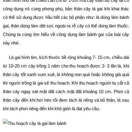
thân hình nhỏ bé chiều cao chỉ từ 1-2m mà cây toàn bộ cây lại có
công dụng vô cùng phong phú, bản thân cây lá gai khi khai thác
có thể sử dụng được hầu hết các bộ phận như: lá dùng làm bánh
gai, thân dùng làm dệt sợi, ngoài ra rễ cây có thể dùng làm thuốc.
Chúng ta cùng tìm hiểu về công dụng làm bánh gai của loài cây
này nhé.
Lá gai hình tim, kích thước bề rộng khoảng 7- 15 cm, chiều dài
từ 10-20 cm cây trồng 1 năm cho thu hoạch được 2- 3 lần lá, khi
thân cây tốt xanh xum xuê, lá không non quá hoặc không già quá
thì người trồng lá gai sẽ thu hoạch. Khi thu hoạch người ta cắt cả
thân cây ngay sát mặt đất cách mặt đất khoảng 10 cm. Phơi cả
thân cây đến khi hơi héo rồi đem tách lá riêng và bỏ thân, lá sau
khi tách phơi riêng đến khi khô giòn là đạt yêu cầu.