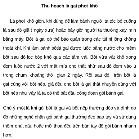
Thu hoạch lá gai phơi khô
Lá phơi khô giòn, khi dùng để làm bánh người ta tóc bỏ cuống
lá sau đó giã ( ngày xưa) hoặc bây giờ người ta thường xay mịn
bằng máy. Bột lá gai có thể bảo quản trong các túi ni lông không
thoát khí. Khi làm bánh bộtlá gai được luộc bằng nước cho mềm
bột sau đó lọc bóp khô qua các tấm vải. Bột vừa vắt khô xong
đem luộc nước 2 với mật mía cho thật nhừ sau đó đem vào ủ
trong chum khoảng thời gian 2 ngày. Rồi sau đó trộn bột lá
gai cùng với bột nếp, giã đều cho bột lá gai thật nhuyễn cùng với
bột nếp như vậy là ta có thể bắt đầu công đoạn gói bánh gai.
Chú ý một là khi gói bột lá gai và bột nếp thường dẻo và dính do
đó những nghệ nhân gói bánh gai thường đeo bao tay và sử dụng
thêm chút dầu hoặc mỡ thoa đều trên bàn tay để gói bánh nhanh
hơn.