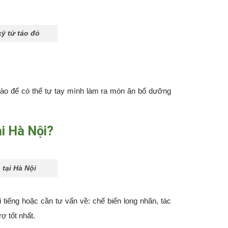
ỷ tử táo đỏ
nào để có thể tự tay mình làm ra món ăn bổ dưỡng
i Hà Nội?
 tại Hà Nội
tiếng hoặc cần tư vấn về: chế biến long nhãn, tác
ợ tốt nhất.