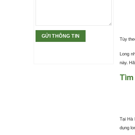
Tùy the
Long nh
này. Hã
Tìm 
Tại Hà
dụng lo