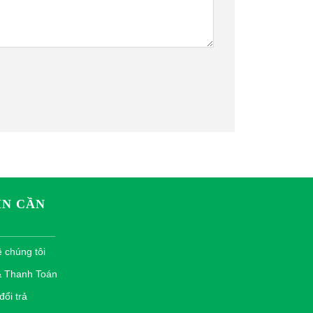
IN CẦN
ề chúng tôi
& Thanh Toán
ổi trả