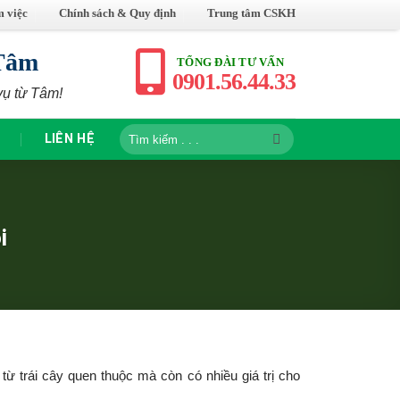
m việc
Chính sách & Quy định
Trung tâm CSKH
Tâm
TỔNG ĐÀI TƯ VẤN
0901.56.44.33
vụ từ Tâm!
Tìm
LIÊN HỆ
kiếm:
i
 trái cây quen thuộc mà còn có nhiều giá trị cho