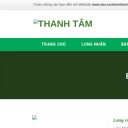
Skip
Chào mừng các bạn đến với Website
www.dacsanthanhtam
to
content
TRANG CHỦ
LONG NHÃN
BÁ
Long n