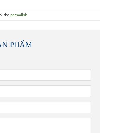
rk the
permalink
.
ẢN PHẨM