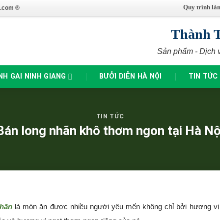
Quy trình là
.com ®
Thành 
Sản phẩm - Dịch 
NH GAI NINH GIANG
BƯỞI DIỄN HÀ NỘI
TIN TỨC
TIN TỨC
Bán long nhãn khô thơm ngon tại Hà Nộ
hãn
là món ăn được nhiều người yêu mến không chỉ bởi hương vị từ