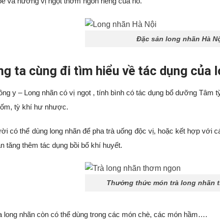
e và hương vị ngọt thơm ngon riêng của nó.
Đặc sản long nhãn Hà N
g ta cùng đi tìm hiểu về tác dụng của 
ng y – Long nhãn có vị ngọt , tính bình có tác dụng bổ dưỡng Tâm tỳ
 ốm, tỳ khí hư nhược.
ời có thể dùng long nhãn để pha trà uống độc vị, hoặc kết hợp với c
n tăng thêm tác dụng bồi bổ khí huyết.
Thưởng thức món trà long nhãn 
a long nhãn còn có thể dùng trong các món chè, các món hầm….