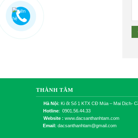
THÀNH TÂM
Hà Nội:
Ki ốt Số 1 KTX CĐ Múa – Mai Dịch- C
Hotline
: 0901.56.44.33
Website :
www.dacsanthanhtam.com
Email:
dacsanthanhtam@gmail.com