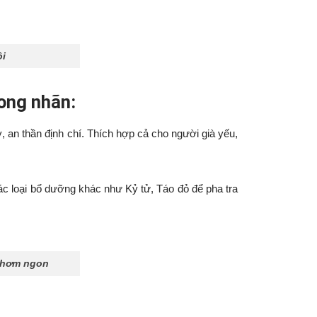
ội
long nhãn:
, an thần định chí. Thích hợp cả cho người già yếu,
ác loại bổ dưỡng khác như Kỷ tử, Táo đỏ để pha tra
thơm ngon