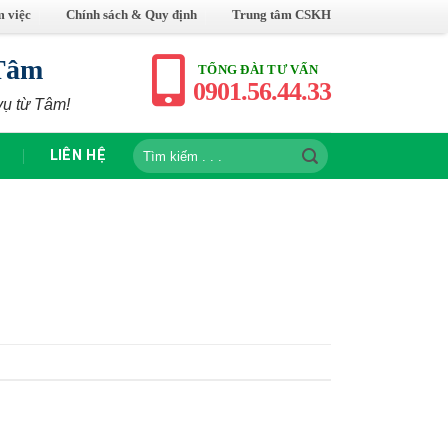
m việc
Chính sách & Quy định
Trung tâm CSKH
Tâm
TỔNG ĐÀI TƯ VẤN
0901.56.44.33
vụ từ Tâm!
Tìm
LIÊN HỆ
kiếm: