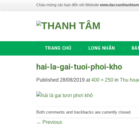
Skip
Chào mừng các bạn đến với Website
www.dacsanthanhtam
to
content
TRANG CHỦ
LONG NHÃN
BÁ
hai-la-gai-tuoi-phoi-kho
Published
28/08/2019
at
400 × 250
in
Thu hoạc
Both comments and trackbacks are currently closed.
←
Previous