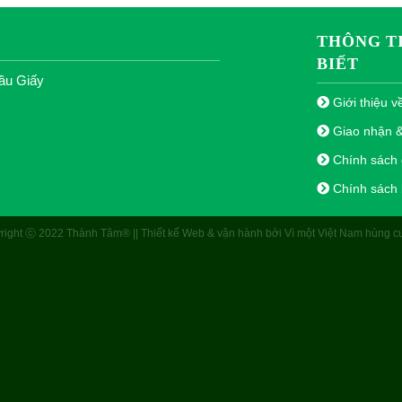
THÔNG T
BIẾT
ầu Giấy
Giới thiệu v
Giao nhận 
Chính sách đ
Chính sách
right ⓒ 2022 Thành Tâm® || Thiết kế Web & vận hành bởi Vì một Việt Nam hùng c