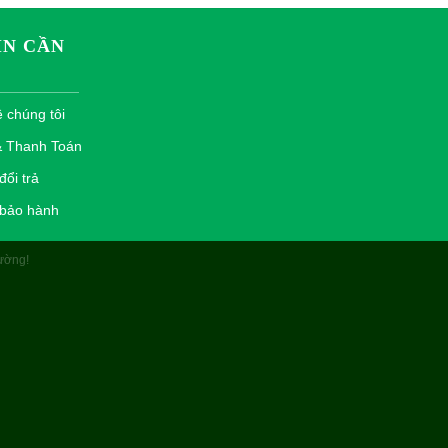
IN CẦN
ề chúng tôi
& Thanh Toán
ổi trả
 bảo hành
ường!