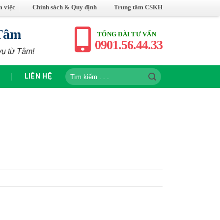
m việc
Chính sách & Quy định
Trung tâm CSKH
Tâm
TỔNG ĐÀI TƯ VẤN
0901.56.44.33
vụ từ Tâm!
Tìm
LIÊN HỆ
kiếm: