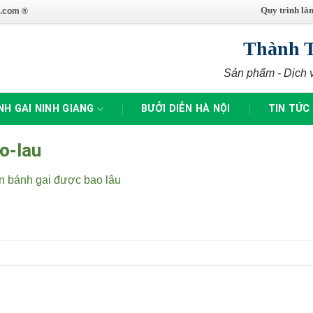
Quy trình là
.com ®
Thành 
Sản phẩm - Dịch 
NH GAI NINH GIANG
BƯỞI DIỄN HÀ NỘI
TIN TỨC
o-lau
n bánh gai được bao lâu