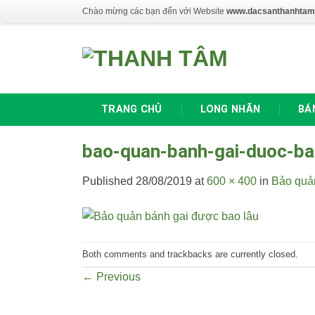
Skip
Chào mừng các bạn đến với Website
www.dacsanthanhtam
to
content
TRANG CHỦ
LONG NHÃN
BÁ
bao-quan-banh-gai-duoc-ba
Published
28/08/2019
at
600 × 400
in
Bảo quả
Both comments and trackbacks are currently closed.
←
Previous