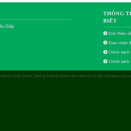
THÔNG T
BIẾT
ầu Giấy
Giới thiệu v
Giao nhận 
Chính sách đ
Chính sách
right ⓒ 2022 Thành Tâm® || Thiết kế Web & vận hành bởi Vì một Việt Nam hùng c