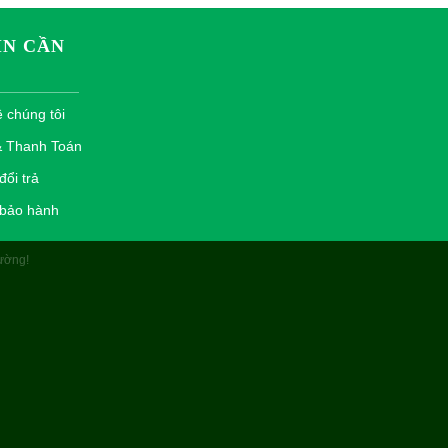
IN CẦN
ề chúng tôi
& Thanh Toán
ổi trả
 bảo hành
ường!